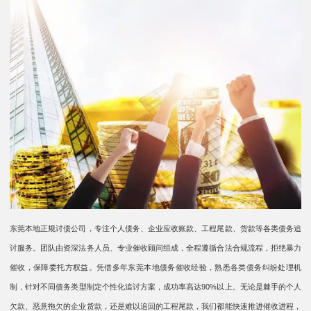
东莞本地正规讨债公司，专注个人债务、企业应收账款、工程尾款、货款等各类债务追
讨服务。团队由资深法务人员、专业催收顾问组成，全程遵循合法合规流程，拒绝暴力
催收，保障委托方权益。凭借多年东莞本地债务催收经验，熟悉各类债务纠纷处理机
制，针对不同债务类型制定个性化追讨方案，成功率高达90%以上。无论是棘手的个人
欠款、恶意拖欠的企业货款，还是难以追回的工程尾款，我们都能快速推进催收进程，