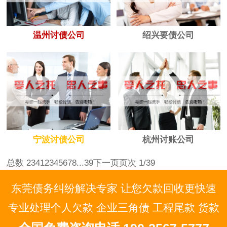
温州讨债公司
绍兴要债公司
宁波讨债公司
杭州讨账公司
总数 234
1
2
3
4
5
6
7
8
...39
下一页
页次 1/39
东莞债务纠纷解决专家 让您欠款回收更快速
专业处理个人欠款 企业三角债 工程尾款 货款