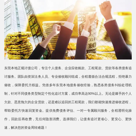
东莞本地正规讨债公司，专注个人债务、企业应收账款、工程尾款、货款等各类债务追
讨服务。团队由资深法务人员、专业催收顾问组成，全程遵循合法合规流程，拒绝暴力
催收，保障委托方权益。凭借多年东莞本地债务催收经验，熟悉各类债务纠纷处理机
制，针对不同债务类型制定个性化追讨方案，成功率高达90%以上。无论是棘手的个人
欠款、恶意拖欠的企业货款，还是难以追回的工程尾款，我们都能快速推进催收进程，
帮助委托方快速回笼资金。提供免费债务评估、一对一专属顾问服务，全程透明化操
作，回款后再收费，无任何隐形消费。选择我们，让债务追讨更省心、更安心、更快
速，解决您的资金周转难题！