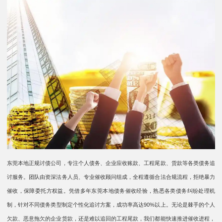
东莞本地正规讨债公司，专注个人债务、企业应收账款、工程尾款、货款等各类债务追
讨服务。团队由资深法务人员、专业催收顾问组成，全程遵循合法合规流程，拒绝暴力
催收，保障委托方权益。凭借多年东莞本地债务催收经验，熟悉各类债务纠纷处理机
制，针对不同债务类型制定个性化追讨方案，成功率高达90%以上。无论是棘手的个人
欠款、恶意拖欠的企业货款，还是难以追回的工程尾款，我们都能快速推进催收进程，