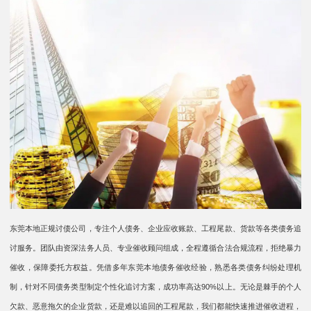
东莞本地正规讨债公司，专注个人债务、企业应收账款、工程尾款、货款等各类债务追
讨服务。团队由资深法务人员、专业催收顾问组成，全程遵循合法合规流程，拒绝暴力
催收，保障委托方权益。凭借多年东莞本地债务催收经验，熟悉各类债务纠纷处理机
制，针对不同债务类型制定个性化追讨方案，成功率高达90%以上。无论是棘手的个人
欠款、恶意拖欠的企业货款，还是难以追回的工程尾款，我们都能快速推进催收进程，