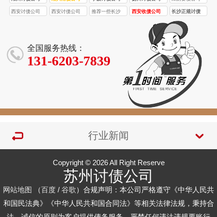
西安讨债公司
西安讨债公司
推荐一些长沙
西安收债公司
长沙正规讨债
首选品牌！西
合法合规！西
口碑较好的正
专业处理疑难
公司的收费标
安要债 / 收债公
安要债 / 收债公
规讨债公司
债务！西安讨
准受哪些因素
司，10 年经
司，5 名持证法
债 / 要债公司，
影响？
全国服务热线：
验，5 亿 + 追
务，3000 + 案
93% 成功率，
131-6203-7839
回欠款
例零投诉
服务全西安
行业新闻
Copyright © 2026 All Right Reserve
苏州讨债公司
网站地图
（
百度
/
谷歌
）合规声明：本公司严格遵守《中华人民共
和国民法典》《中华人民共和国合同法》等相关法律法规，秉持合
法、诚信的原则为客户提供债务服务，严禁任何违法违规要账行