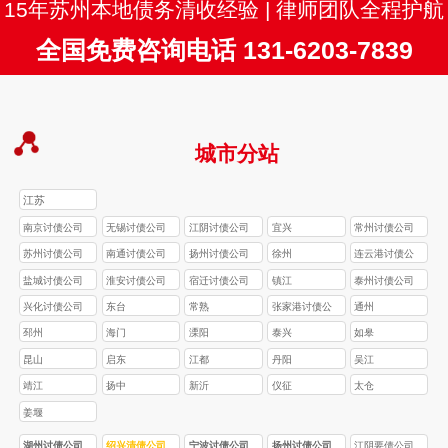
15年苏州本地债务清收经验 | 律师团队全程护航
全国免费咨询电话 131-6203-7839
城市分站
江苏
南京讨债公司
无锡讨债公司
江阴讨债公司
宜兴
常州讨债公司
苏州讨债公司
南通讨债公司
扬州讨债公司
徐州
连云港讨债公
司
盐城讨债公司
淮安讨债公司
宿迁讨债公司
镇江
泰州讨债公司
兴化讨债公司
东台
常熟
张家港讨债公
通州
司
邳州
海门
溧阳
泰兴
如皋
昆山
启东
江都
丹阳
吴江
靖江
扬中
新沂
仪征
太仓
姜堰
湖州讨债公司
绍兴清债公司
宁波讨债公司
扬州讨债公司
江阴要债公司