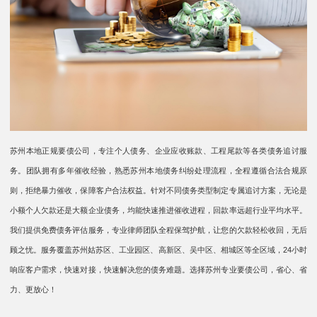
苏州本地正规要债公司，专注个人债务、企业应收账款、工程尾款等各类债务追讨服
务。团队拥有多年催收经验，熟悉苏州本地债务纠纷处理流程，全程遵循合法合规原
则，拒绝暴力催收，保障客户合法权益。针对不同债务类型制定专属追讨方案，无论是
小额个人欠款还是大额企业债务，均能快速推进催收进程，回款率远超行业平均水平。
我们提供免费债务评估服务，专业律师团队全程保驾护航，让您的欠款轻松收回，无后
顾之忧。服务覆盖苏州姑苏区、工业园区、高新区、吴中区、相城区等全区域，24小时
响应客户需求，快速对接，快速解决您的债务难题。选择苏州专业要债公司，省心、省
力、更放心！