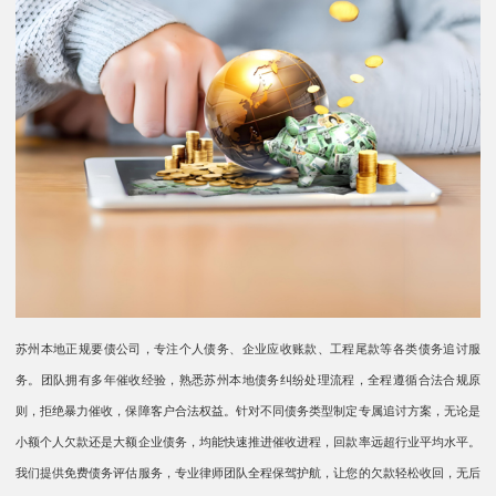
苏州本地正规要债公司，专注个人债务、企业应收账款、工程尾款等各类债务追讨服
务。团队拥有多年催收经验，熟悉苏州本地债务纠纷处理流程，全程遵循合法合规原
则，拒绝暴力催收，保障客户合法权益。针对不同债务类型制定专属追讨方案，无论是
小额个人欠款还是大额企业债务，均能快速推进催收进程，回款率远超行业平均水平。
我们提供免费债务评估服务，专业律师团队全程保驾护航，让您的欠款轻松收回，无后