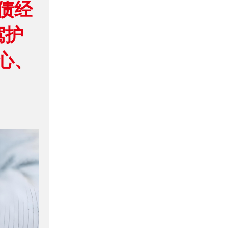
债经
驾护
心、