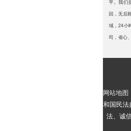
平。我们
回，无后
域，24
司，省心
网站地图
和国民法
法、诚