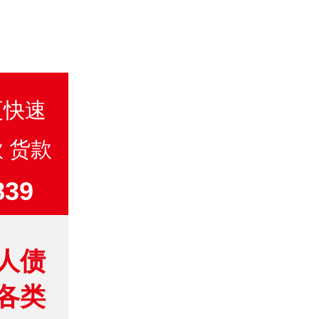
更快速
 货款
39
人债
各类