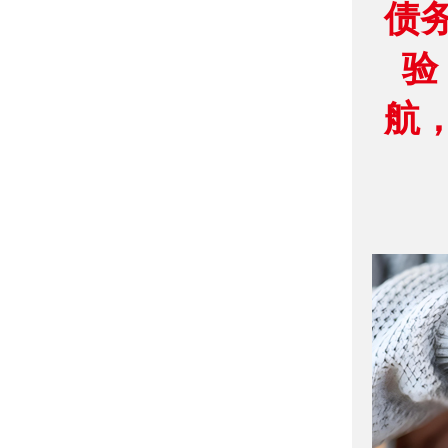
债
验
航