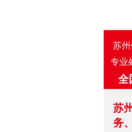
苏州
专业
全
苏
务