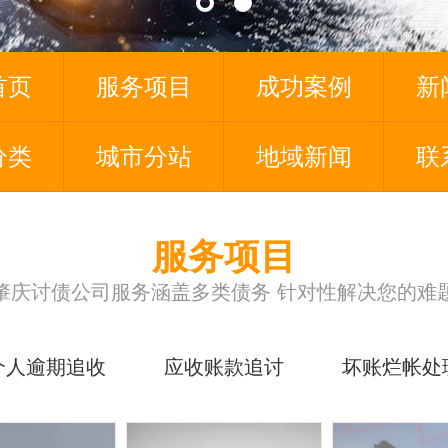
首页
服务项目
成功案例
新
分类
城市分站
地域新闻
联
服务项目
肇庆讨债公司服务涵盖多类债务 针对性解决您的难
个人逾期追收
应收账款追讨
坏账烂帐处