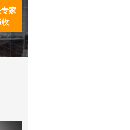
决专家
催收