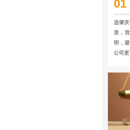
01
选肇庆
质，营
明，避
公司更