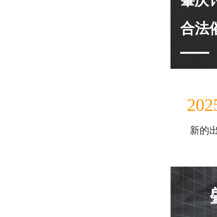
肇庆
合法
202
新的