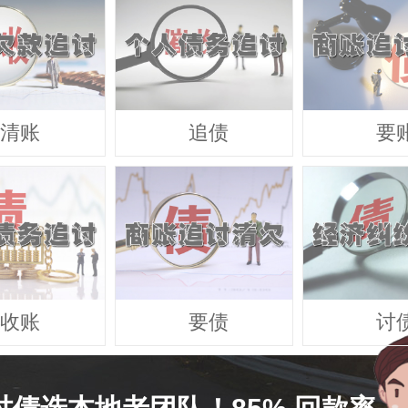
清账
追债
要
收账
要债
讨