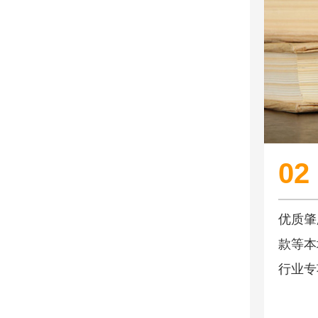
02
优质肇
款等本
行业专