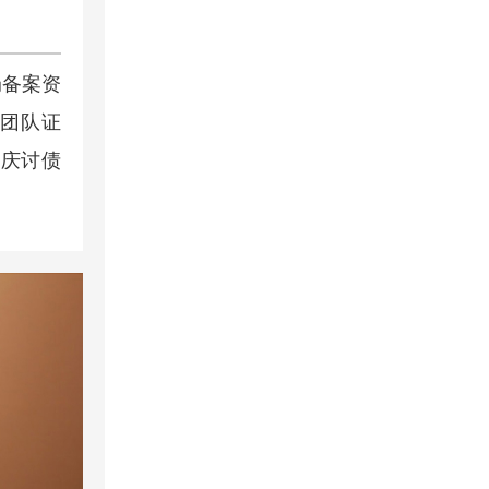
局备案资
师团队证
肇庆讨债