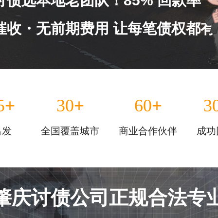
讨债选本地老团队！85% 回款率
催收・无前期费用 让每笔债权都有
+
+
+
5
30
60
3
出发
全国覆盖城市
商业合作伙伴
成功
肇庆讨债公司正规合法专