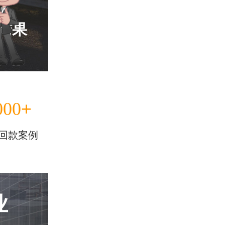
结果
+
000
回款案例
业