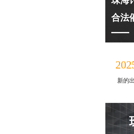
珠海
合法
202
新的