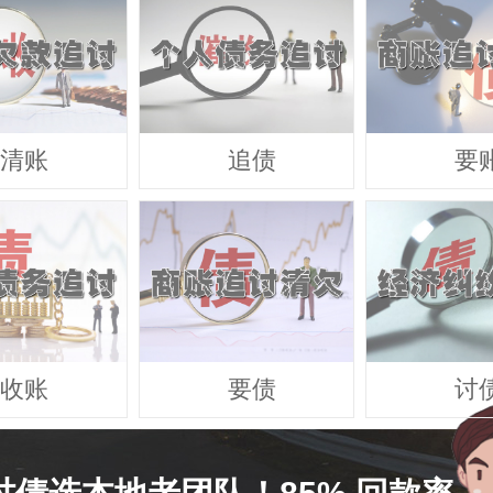
清账
追债
要
收账
要债
讨