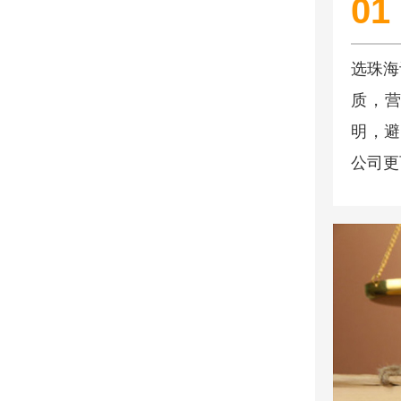
01
选珠海
质，营
明，避
公司更