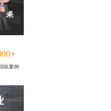
结果
+
000
回款案例
业