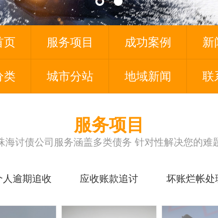
首页
服务项目
成功案例
新
分类
城市分站
地域新闻
联
服务项目
珠海讨债公司服务涵盖多类债务 针对性解决您的难
个人逾期追收
应收账款追讨
坏账烂帐处