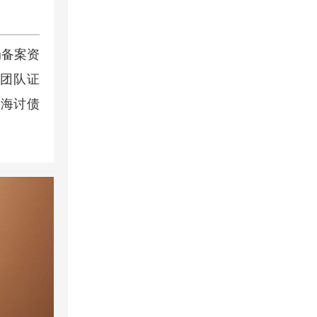
局备案资
师团队证
珠海讨债