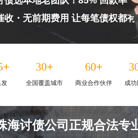
讨债选本地老团队！85% 回款率
催收・无前期费用 让每笔债权都有
+
+
+
5
30
60
3
出发
全国覆盖城市
商业合作伙伴
成功
珠海讨债公司正规合法专